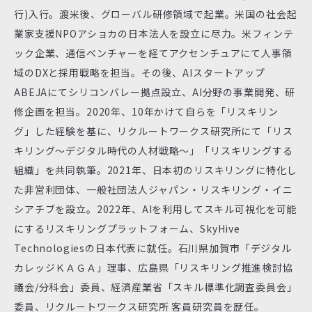
行)入行。渡米後、グローバル研修領域で起業。米国の社会起
業家支援NPOアショカの日本法人を設立に尽力。米フィンテ
ック企業、通信ベンチャーを経てアクセンチュアにて人事領
域のDXと採用戦略を担当。その後、AIスタートアップ
ABEJAにてシリコンバレー拠点設立、AI分野の事業開発、研
修企画を担当。2020年、10年かけて自らを「リスキリン
グ」した経験を基に、リクルートワークス研究所にて「リス
キリング～デジタル時代の人材戦略～」「リスキリングする
組織」を共同執筆。2021年、日本初のリスキリングに特化し
た非営利団体、一般社団法人ジャパン・リスキリング・イニ
シアチブを設立。2022年、AIを利用してスキル可視化を可能
にするリスキリングプラットフォーム、SkyHive
Technologiesの日本代表に就任。石川県加賀市「デジタル
カレッジＫＡＧＡ」理事、広島県「リスキリング推進検討協
議会/分科会」委員、経済産業省「スキル標準化調査委員会」
委員、リクルートワークス研究所 客員研究員を歴任。